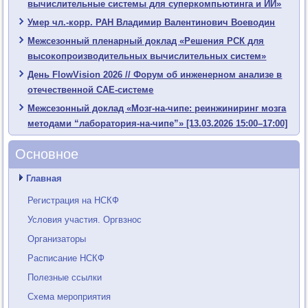
вычислительные системы для суперкомпьютинга и ИИ»
Умер чл.-корр. РАН Владимир Валентинович Воеводин
Межсезонный пленарный доклад «Решения РСК для
высокопроизводительных вычислительных систем»
День FlowVision 2026 // Форум об инженерном анализе в
отечественной CAE-системе
Межсезонный доклад «Мозг-на-чипе: реинжиниринг мозга
методами “лаборатория-на-чипе”» [13.03.2026 15:00–17:00]
Основное
Главная
Регистрация на НСКФ
Условия участия. Оргвзнос
Организаторы
Расписание НСКФ
Полезные ссылки
Схема мероприятия