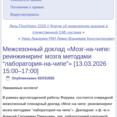
Положение о премии
Видео-материалы
День FlowVision 2026 // Форум об инженерном анализе в
отечественной CAE-системе
»
«
Умер Академик РАН Левин Владимир Константинович
Межсезонный доклад «Мозг-на-чипе:
реинжиниринг мозга методами
“лаборатория-на-чипе”» [13.03.2026
15:00–17:00]
Опубликовано
02/03/2026
Уважаемые коллеги!
В рамках круглогодичной работы Форума, состоится очередной
межсезонный пленарный доклад «Мозг-на-чипе: реинжиниринг
мозга методами “лаборатория-на-чипе”». Докладчик: к.ф.-м.н.
Алексей Сергеевич Пимашкин, зав. лабораторией клеточной