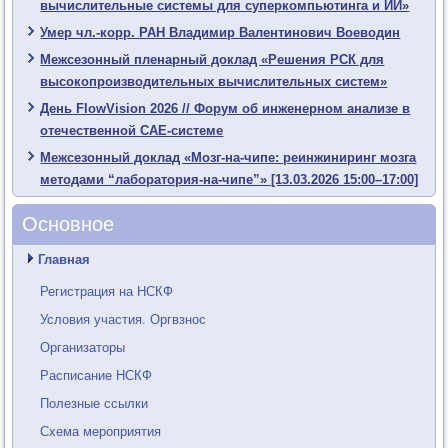
вычислительные системы для суперкомпьютинга и ИИ»
Умер чл.-корр. РАН Владимир Валентинович Воеводин
Межсезонный пленарный доклад «Решения РСК для
высокопроизводительных вычислительных систем»
День FlowVision 2026 // Форум об инженерном анализе в
отечественной CAE-системе
Межсезонный доклад «Мозг-на-чипе: реинжиниринг мозга
методами “лаборатория-на-чипе”» [13.03.2026 15:00–17:00]
Основное
Главная
Регистрация на НСКФ
Условия участия. Оргвзнос
Организаторы
Расписание НСКФ
Полезные ссылки
Схема мероприятия