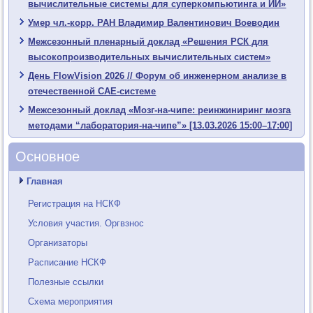
вычислительные системы для суперкомпьютинга и ИИ»
Умер чл.-корр. РАН Владимир Валентинович Воеводин
Межсезонный пленарный доклад «Решения РСК для
высокопроизводительных вычислительных систем»
День FlowVision 2026 // Форум об инженерном анализе в
отечественной CAE-системе
Межсезонный доклад «Мозг-на-чипе: реинжиниринг мозга
методами “лаборатория-на-чипе”» [13.03.2026 15:00–17:00]
Основное
Главная
Регистрация на НСКФ
Условия участия. Оргвзнос
Организаторы
Расписание НСКФ
Полезные ссылки
Схема мероприятия