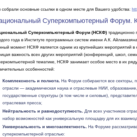
 собрали основные ссылки в одном месте для Вашего удобства:
ht
ациональный Суперкомпьютерный Форум. 
циональный Суперкомпьютерный Форум (НСКФ)
традиционно 
ждого года в Институте программных систем имени А.К. Айламазяна
нный момент НСКФ является одним из крупнейших мероприятий в 
рицая важность всех других мероприятий (конференций, школ, сем
перкомпьютерной тематике, НСКФ занимает особое место в их ряду 
личительных особенностей:
Комплексность и полнота.
На Форум собираются все секторы, 
отрасли — академическая наука и отраслевые НИИ, образование
государственные структуры (в том числе и силовые), представител
отраслевая пресса;
Нейтральность и равнодоступность.
Для всех участников отр
набор возможностей как универсальную площадку для их взаимо
Универсальность и многоаспектность.
На Форуме рассматриваю
суперкомпьютерной отраслью: