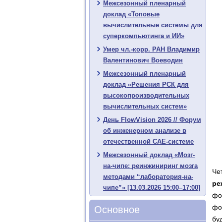
Межсезонный пленарный
доклад «Топовые
вычислительные системы для
суперкомпьютинга и ИИ»
Умер чл.-корр. РАН Владимир
Валентинович Воеводин
Межсезонный пленарный
доклад «Решения РСК для
высокопроизводительных
вычислительных систем»
День FlowVision 2026 // Форум
об инженерном анализе в
отечественной CAE-системе
Межсезонный доклад «Мозг-
на-чипе: реинжиниринг мозга
Че
методами “лаборатория-на-
ре
чипе”» [13.03.2026 15:00–17:00]
фо
фо
Основное
бу