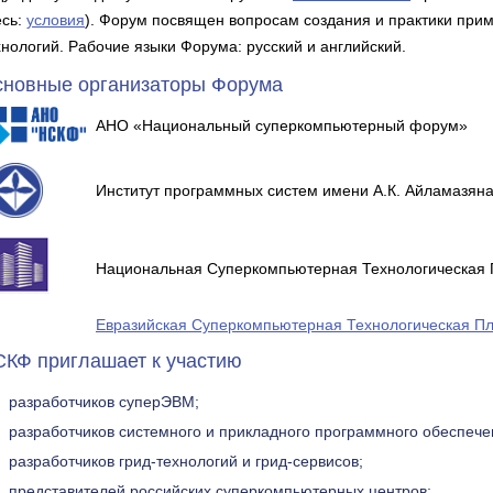
есь:
условия
). Форум посвящен вопросам создания и практики пр
хнологий. Рабочие языки Форума: русский и английский.
новные организаторы Форума
АНО «Национальный суперкомпьютерный форум»
Институт программных систем имени А.К. Айламазян
Национальная Суперкомпьютерная Технологическая
Евразийская Суперкомпьютерная Технологическая П
КФ приглашает к участию
разработчиков суперЭВМ;
разработчиков системного и прикладного программного обеспеч
разработчиков грид-технологий и грид-сервисов;
представителей российских суперкомпьютерных центров;