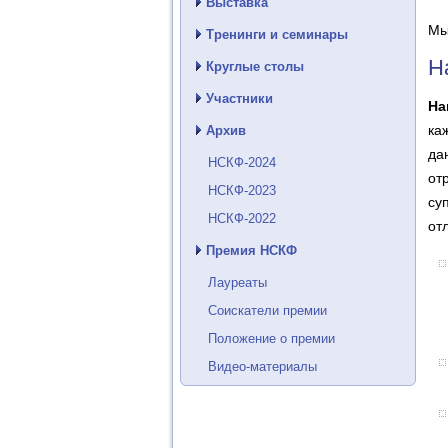
Выставка
Мы
Тренинги и семинары
Н
Круглые столы
Участники
На
ка
Архив
да
НСКФ-2024
от
НСКФ-2023
су
НСКФ-2022
от
Премия НСКФ
Лауреаты
Соискатели премии
Положение о премии
Видео-материалы