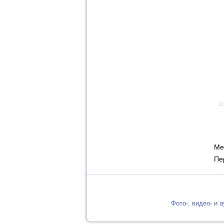
Ме
Пе
Фото-, видео- и а