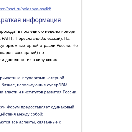
tps://nscf.ru/poleznye-ssylki/
Краткая информация
проходит в последнюю неделю ноября
 РАН (г. Переславль-Залесский). На
суперкомпьютерной отрасли России. Не
инаров, совещаний) по
и дополняет их в силу своих
причастные к суперкомпьютерной
, бизнес, использующие суперЭВМ
и власти и институтов развития России,
асли Форум предоставляет одинаковый
действия между собой;
тся все аспекты, связанные с