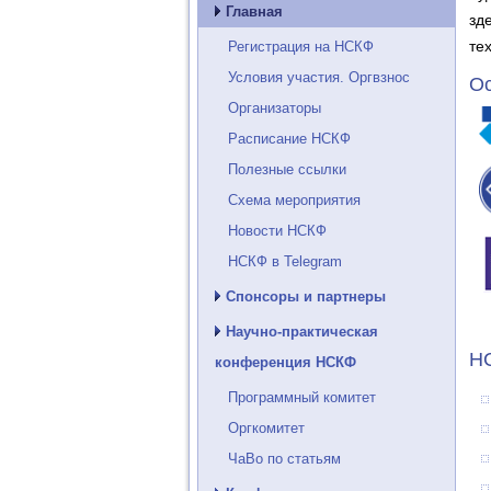
Главная
зд
те
Регистрация на НСКФ
Условия участия. Оргвзнос
Ос
Организаторы
Расписание НСКФ
Полезные ссылки
Схема мероприятия
Новости НСКФ
НСКФ в Telegram
Спонсоры и партнеры
Научно-практическая
НС
конференция НСКФ
Программный комитет
Оргкомитет
ЧаВо по статьям