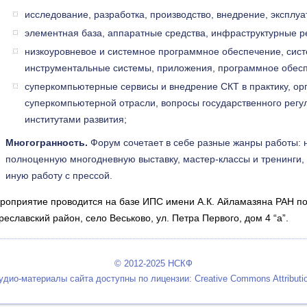
исследование, разработка, производство, внедрение, эксплуа
элементная база, аппаратные средства, инфраструктурные 
низкоуровневое и системное программное обеспечение, сис
инструментальные системы, приложения, программное обесп
суперкомпьютерные сервисы и внедрение СКТ в практику, ор
суперкомпьютерной отрасли, вопросы государственного регу
институтами развития;
Многогранность.
Форум сочетает в себе разные жанры работы: 
полноценную многодневную выставку, мастер-классы и тренинги, д
иную работу с прессой.
роприятие проводится на базе ИПС имени А.К. Айламазяна РАН по 
реславский район, село Веськово, ул. Петра Первого, дом 4 “а”.
© 2012-2025 НСКФ
удио-материалы сайта доступны по лицензии: Creative Commons Attribution