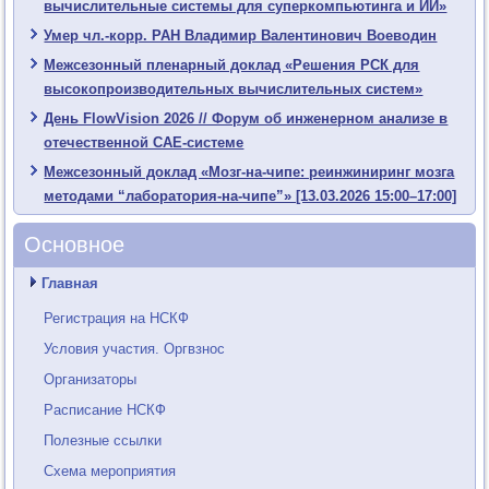
вычислительные системы для суперкомпьютинга и ИИ»
Умер чл.-корр. РАН Владимир Валентинович Воеводин
Межсезонный пленарный доклад «Решения РСК для
высокопроизводительных вычислительных систем»
День FlowVision 2026 // Форум об инженерном анализе в
отечественной CAE-системе
Межсезонный доклад «Мозг-на-чипе: реинжиниринг мозга
методами “лаборатория-на-чипе”» [13.03.2026 15:00–17:00]
Основное
Главная
Регистрация на НСКФ
Условия участия. Оргвзнос
Организаторы
Расписание НСКФ
Полезные ссылки
Схема мероприятия