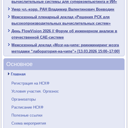
вычислительные системы для суперкомпьютинга и ИИ»
Умер чл.-корр. РАН Владимир Валентинович Воеводин
Межсезонный пленарный доклад «Решения РСК для
высокопроизводительных вычислительных систем»
День FlowVision 2026 // Форум об инженерном анализе в
отечественной CAE-системе
Межсезонный доклад «Мозг-на-чипе: реинжиниринг мозга
методами “лаборатория-на-чипе”» [13.03.2026 15:00–17:00]
Основное
Главная
Регистрация на НСКФ
Условия участия. Оргвзнос
Организаторы
Расписание НСКФ
Полезные ссылки
Схема мероприятия