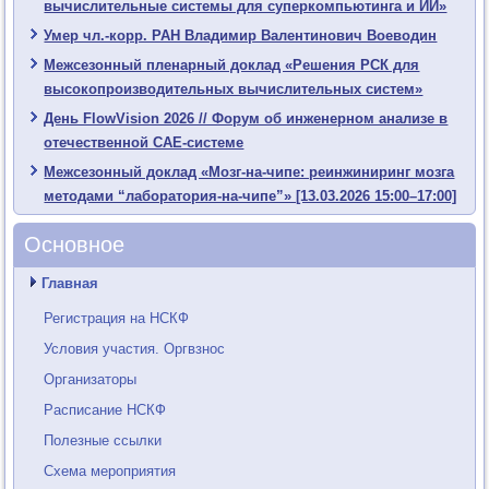
вычислительные системы для суперкомпьютинга и ИИ»
Умер чл.-корр. РАН Владимир Валентинович Воеводин
Межсезонный пленарный доклад «Решения РСК для
высокопроизводительных вычислительных систем»
День FlowVision 2026 // Форум об инженерном анализе в
отечественной CAE-системе
Межсезонный доклад «Мозг-на-чипе: реинжиниринг мозга
методами “лаборатория-на-чипе”» [13.03.2026 15:00–17:00]
Основное
Главная
Регистрация на НСКФ
Условия участия. Оргвзнос
Организаторы
Расписание НСКФ
Полезные ссылки
Схема мероприятия