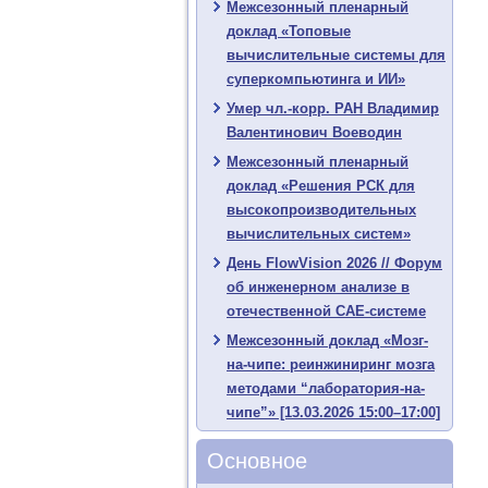
Межсезонный пленарный
доклад «Топовые
вычислительные системы для
суперкомпьютинга и ИИ»
Умер чл.-корр. РАН Владимир
Валентинович Воеводин
Межсезонный пленарный
доклад «Решения РСК для
высокопроизводительных
вычислительных систем»
День FlowVision 2026 // Форум
об инженерном анализе в
отечественной CAE-системе
Межсезонный доклад «Мозг-
на-чипе: реинжиниринг мозга
методами “лаборатория-на-
чипе”» [13.03.2026 15:00–17:00]
Основное