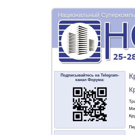
Национальный Суперкомпь
К
Подписывайтесь на Telegram-
канал Форума:
К
Тр
Ми
Кр
Пе