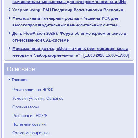
вычислительные системы для суперкомпьютинга и ИИ»
Умер чл.-корр. РАН Владимир Валентинович Воеводин
Межсезонный пленарный доклад «Решения РСК для
высокопроизводительных вычислительных систем»
День FlowVision 2026 // Форум об инженерном анализе в
отечественной CAE-системе
Межсезонный доклад «Мозг-на-чипе: реинжиниринг мозга
методами “лаборатория-на-чипе”» [13.03.2026 15:00–17:00]
Основное
Главная
Регистрация на НСКФ
Условия участия. Оргвзнос
Организаторы
Расписание НСКФ
Полезные ссылки
Схема мероприятия