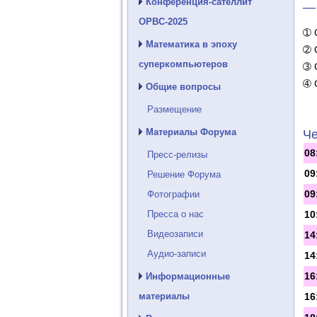
Конференция-сателлит
—
ОРВС-2025
➀ 
Математика в эпоху
➁ 
суперкомпьютеров
➂ 
➃ 
Общие вопросы
Размещение
Материалы Форума
Че
08
Пресс-релизы
09
Решение Форума
09
Фотографии
Пресса о нас
10
Видеозаписи
14
Аудио-записи
14
16
Информационные
материалы
16