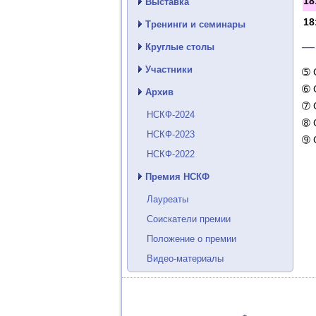
18
Выставка
18
Тренинги и семинары
—
Круглые столы
Участники
➄ 
➅ 
Архив
➆ 
НСКФ-2024
➇ 
НСКФ-2023
➈ 
НСКФ-2022
Премия НСКФ
Лауреаты
Соискатели премии
Положение о премии
Видео-материалы