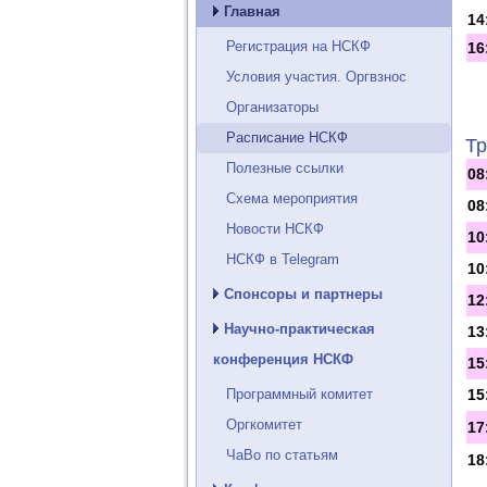
Главная
14
Регистрация на НСКФ
16
Условия участия. Оргвзнос
Организаторы
Расписание НСКФ
Тр
Полезные ссылки
08
Схема мероприятия
08
Новости НСКФ
10
НСКФ в Telegram
10
Спонсоры и партнеры
12
Научно-практическая
13
конференция НСКФ
15
Программный комитет
15
Оргкомитет
17
ЧаВо по статьям
18