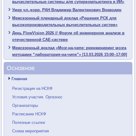
вычислительные системы для суперкомпьютинга и ИИ»
Умер чл.-корр. РАН Владимир Валентинович Воеводин
Межсезонный пленарный доклад «Решения РСК для
высокопроизводительных вычислительных систем»
День FlowVision 2026 // Форум об инженерном анализе в
отечественной CAE-системе
Межсезонный доклад «Мозг-на-чипе: реинжиниринг мозга
методами “лаборатория-на-чипе”» [13.03.2026 15:00–17:00]
Основное
Главная
Регистрация на НСКФ
Условия участия. Оргвзнос
Организаторы
Расписание НСКФ
Полезные ссылки
Схема мероприятия