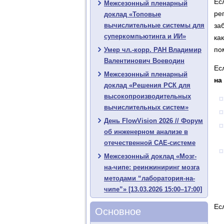
Ес
Межсезонный пленарный
ре
доклад «Топовые
вычислительные системы для
за
суперкомпьютинга и ИИ»
ка
по
Умер чл.-корр. РАН Владимир
Валентинович Воеводин
Ес
Межсезонный пленарный
на
доклад «Решения РСК для
высокопроизводительных
вычислительных систем»
День FlowVision 2026 // Форум
об инженерном анализе в
отечественной CAE-системе
Межсезонный доклад «Мозг-
на-чипе: реинжиниринг мозга
методами “лаборатория-на-
чипе”» [13.03.2026 15:00–17:00]
Ес
Основное