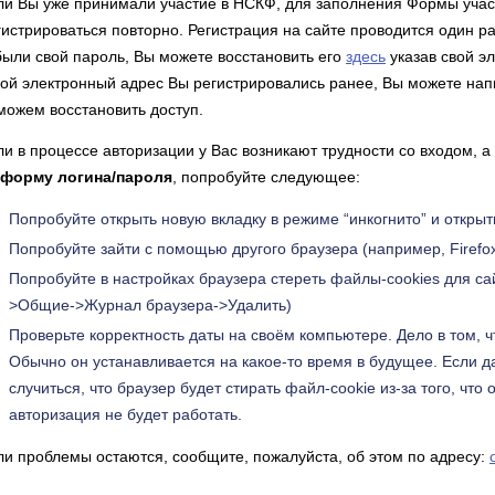
ли Вы уже принимали участие в НСКФ, для заполнения Формы учас
гистрироваться повторно. Регистрация на сайте проводится один ра
были свой пароль, Вы можете восстановить его
здесь
указав свой э
кой электронный адрес Вы регистрировались ранее, Вы можете напи
можем восстановить доступ.
ли в процессе авторизации у Вас возникают трудности со входом, 
 форму логина/пароля
, попробуйте следующее:
Попробуйте открыть новую вкладку в режиме “инкогнито” и откры
Попробуйте зайти с помощью другого браузера (например, Firefo
Попробуйте в настройках браузера стереть файлы-cookies для сайт
>Общие->Журнал браузера->Удалить)
Проверьте корректность даты на своём компьютере. Дело в том, чт
Обычно он устанавливается на какое-то время в будущее. Если д
случиться, что браузер будет стирать файл-cookie из-за того, что
авторизация не будет работать.
ли проблемы остаются, сообщите, пожалуйста, об этом по адресу: