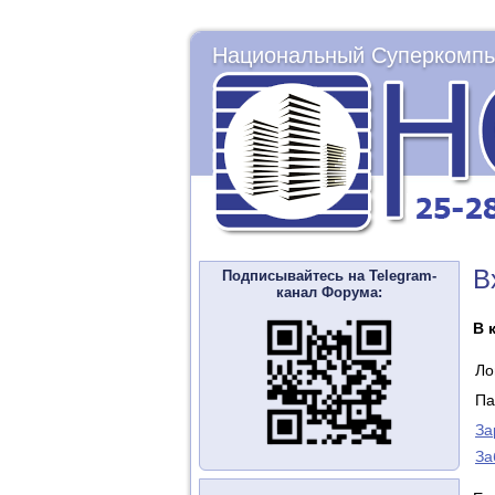
Национальный Суперкомпь
В
Подписывайтесь на Telegram-
канал Форума:
В 
Ло
Па
За
За