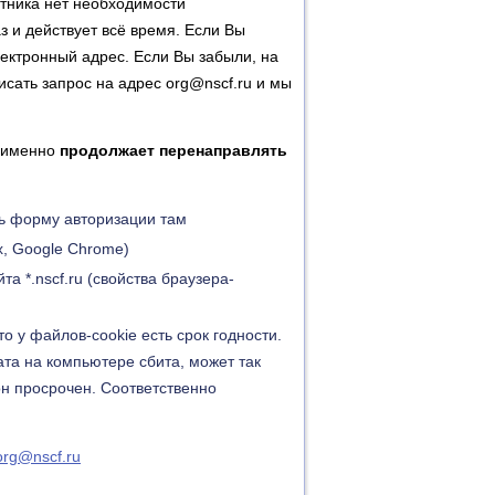
тника нет необходимости
з и действует всё время. Если Вы
лектронный адрес. Если Вы забыли, на
сать запрос на адрес org@nscf.ru и мы
а именно
продолжает перенаправлять
ть форму авторизации там
x, Google Chrome)
а *.nscf.ru (свойства браузера-
о у файлов-cookie есть срок годности.
ата на компьютере сбита, может так
 он просрочен. Соответственно
org@nscf.ru