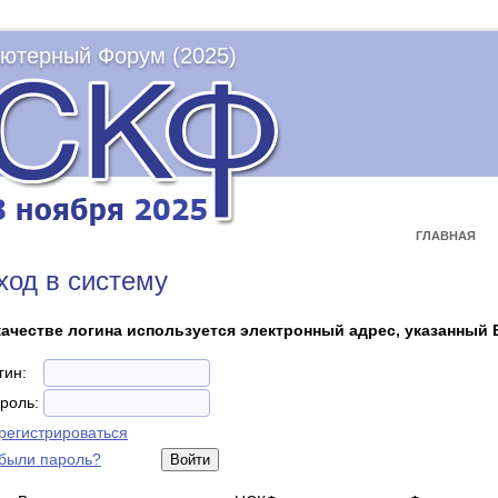
ютерный Форум (2025)
ГЛАВНАЯ
ход в систему
качестве логина используется электронный адрес, указанный 
гин:
роль:
регистрироваться
были пароль?
Войти