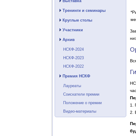
Выставка
Тренинги и семинары
*Р
ме
Круглые столы
Участники
За
ни
Архив
О
НСКФ-2024
НСКФ-2023
Вс
НСКФ-2022
Г
Премия НСКФ
НС
Лауреаты
ча
Соискатели премии
Пе
Положение о премии
1.
Видео-материалы
2.
Пе
бу