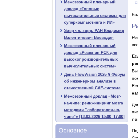
Межсезонный пленарный
доклад «Топовые
Бо
вычислительные системы для
суперкомпьютинга и ИИ»
Р
Умер чл.-корр. РАН Владимир
Ре
Валентинович Воеводин
вс
Межсезонный пленарный
доклад «Решения РСК для
Ес
высокопроизводительных
ре
вычислительных систем»
Вы
День FlowVision 2026 // Форум
по
об инженерном анализе в
Ес
отечественной CAE-системе
на
Межсезонный доклад «Мозг-
на-чипе: реинжиниринг мозга
Дл
методами “лаборатория-на-
пи
чипе”» [13.03.2026 15:00–17:00]
ло
Основное
По