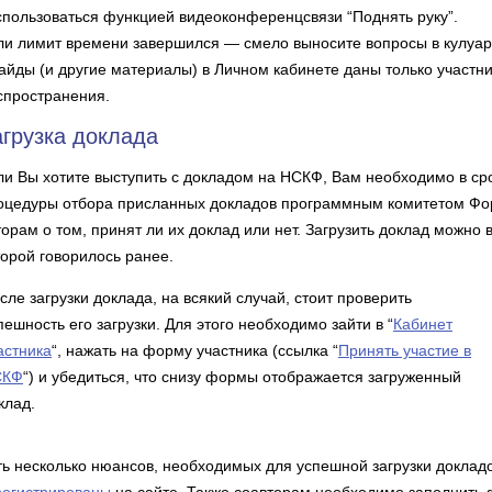
спользоваться функцией видеоконференцсвязи “Поднять руку”.
ли лимит времени завершился — смело выносите вопросы в кулуар
айды (и другие материалы) в Личном кабинете даны только участн
спространения.
агрузка доклада
ли Вы хотите выступить с докладом на НСКФ, Вам необходимо в сро
оцедуры отбора присланных докладов программным комитетом Фо
торам о том, принят ли их доклад или нет. Загрузить доклад можно
торой говорилось ранее.
сле загрузки доклада, на всякий случай, стоит проверить
пешность его загрузки. Для этого необходимо зайти в “
Кабинет
астника
“, нажать на форму участника (ссылка “
Принять участие в
СКФ
“) и убедиться, что снизу формы отображается загруженный
клад.
ть несколько нюансов, необходимых для успешной загрузки доклад