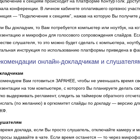
дключение к секциям происходит на платформе КонтурТолк. Доступ
чала конференции. В личном кабинете оплатившего оргвзнос учас
нкция — “Подключение к секциям”, нажав на которую Вы получите 
ли Вы докладчик, то Вам потребуется компьютер или ноутбук, на к
езентацию и микрофон для голосового сопровождения слайдов. Ес
честве слушателя, то это можно будет сделать с компьютера, ноутб
тальная инструкция по использованию платформы приведена в фа
екомендации онлайн-докладчикам и слушателя
кладчикам
комендуем Вам готовиться ЗАРАНЕЕ, чтобы не уменьшать время сво
езентации на том компьютере, с которого Вы планируете делать св
тко выдерживать регламент, следить за таймером обратного отсчета
ислать (по желанию) в оргкомитет слайды по докладу — версию дл
КФ.
ушателям
 время доклада, если Вы просто слушатель, отключайте камеру и 
просы задавайте в чате. Если время останется — то через микрофон