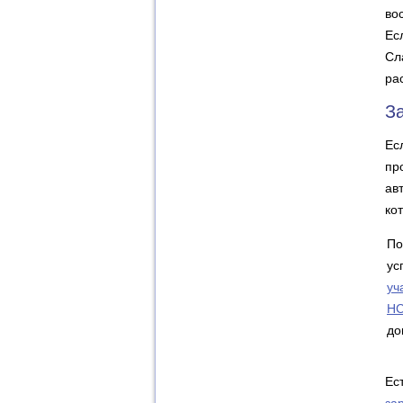
во
Ес
Сл
ра
З
Ес
пр
ав
ко
По
ус
уч
Н
до
Ес