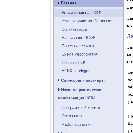
Сс
Главная
да
Регистрация на НСКФ
За
Условия участия. Оргвзнос
в 
Организаторы
З
Расписание НСКФ
Полезные ссылки
За
Схема мероприятия
ме
по
Новости НСКФ
НСКФ в Telegram
Фо
по
Спонсоры и партнеры
пе
Научно-практическая
по
конференция НСКФ
уч
Программный комитет
Оргкомитет
Пр
Ва
ЧаВо по статьям
уч