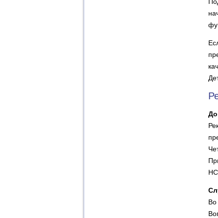
По
на
фу
Ес
пр
ка
Де
Р
До
Ре
пр
Че
Пр
НС
Сл
Во
Во