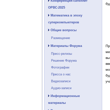
Конференция-сателлит
бу
ОРВС-2025
Математика в эпоху
суперкомпьютеров
Общие вопросы
Размещение
Материалы Форума
Пр
ме
Пресс-релизы
вы
Решение Форума
вв
Фотографии
мо
Пресса о нас
бу
Видеозаписи
уч
Аудио-записи
Информационные
материалы