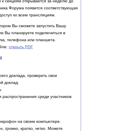
 к секциям открывается за неделю до
тника Форума появится соответствующая
доступ ко всем трансляциям.
отором Вы сможете запустить Вашу
ли Вы планируете подключиться в
ука, телефона или планшета.
йле:
открыть PDF
м
его доклада, проверить свои
ой доклад.
.
я распространения среди участников
микрофон на своем компьютере.
, громко, кратко, четко. Можете