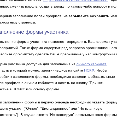
ылка на личный кабинет:
https://www.nscf.ru/kabinet-uchastnika/
. Зд
нные, сменить пароль, создать заявку по какому-либо вопросу и по
вершив заполнение полей профиля,
не забывайте сохранить из
самом низу страницы.
аполнение формы участника
полнение формы участника позволяет определить Ваш формат учас
роприятий. Также форма содержит ряд вопросов организационного 
зволите оргкомитету сделать Ваше пребывание у нас комфортным 
рма участника доступна для заполнения из
личного кабинета
,
пасть в который можно, залогинившись на сайте
НСКФ
. Чтобы
рейти к заполнению формы, необходимо заполнить обязательные
ля профиля в личном кабинете и нажать на кнопку “Принять
астие в НСКФ!” или ссылку формы.
и заполнении формы в первую очередь необходимо указать форм
шего участия (“Очное”, “Дистанционное” или “Не планирую
аствовать”). В случае ответа “Не планирую” остальные поля формы