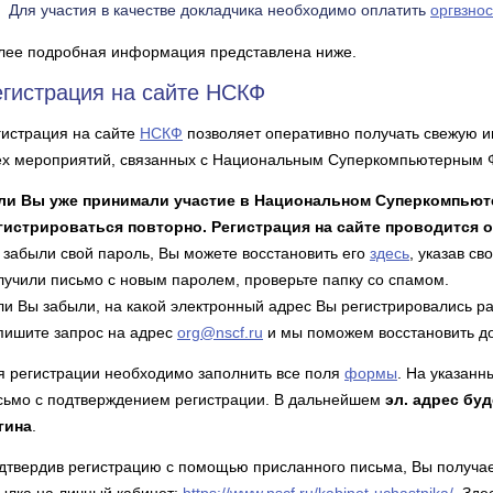
Для участия в качестве докладчика необходимо оплатить
оргвзнос
лее подробная информация представлена ниже.
егистрация на сайте НСКФ
гистрация на сайте
НСКФ
позволяет оперативно получать свежую 
ех мероприятий, связанных с Национальным Суперкомпьютерным 
ли Вы уже принимали участие в Национальном Суперкомпьют
гистрироваться повторно. Регистрация на сайте проводится о
 забыли свой пароль, Вы можете восстановить его
здесь
, указав с
лучили письмо с новым паролем, проверьте папку со спамом.
ли Вы забыли, на какой электронный адрес Вы регистрировались р
пишите запрос на адрес
org@nscf.ru
и мы поможем восстановить до
я регистрации необходимо заполнить все поля
формы
. На указанн
сьмо с подтверждением регистрации. В дальнейшем
эл. адрес бу
гина
.
дтвердив регистрацию с помощью присланного письма, Вы получа