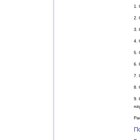
1.
2.
3.
4.
5.
6.
7.
8.
9.
на
Ра
П