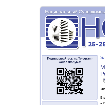
Национальный Суперкомпь
Ум
Подписывайтесь на Telegram-
канал Форума:
М
Р
Ув
В 
в 