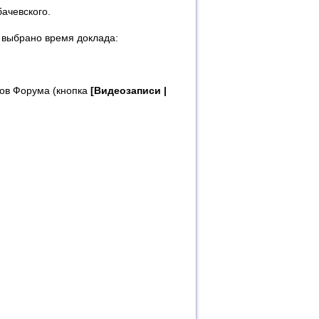
бачевского.
выбрано время доклада:
ков Форума (кнопка
[Видеозаписи |