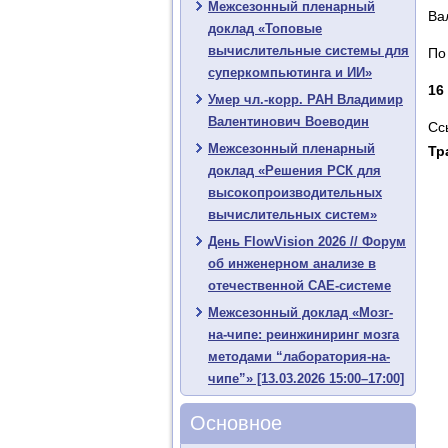
Межсезонный пленарный
Ва
доклад «Топовые
вычислительные системы для
По
суперкомпьютинга и ИИ»
16
Умер чл.-корр. РАН Владимир
Валентинович Воеводин
Сс
Межсезонный пленарный
Тр
доклад «Решения РСК для
высокопроизводительных
вычислительных систем»
День FlowVision 2026 // Форум
об инженерном анализе в
отечественной CAE-системе
Межсезонный доклад «Мозг-
на-чипе: реинжиниринг мозга
методами “лаборатория-на-
чипе”» [13.03.2026 15:00–17:00]
Основное