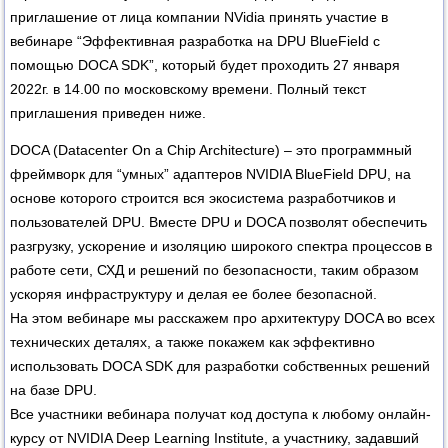
приглашение от лица компании NVidia принять участие в
вебинаре “Эффективная разработка на DPU BlueField с
помощью DOCA SDK”, который будет проходить 27 января
2022г. в 14.00 по московскому времени. Полный текст
приглашения приведен ниже.
DOCA (Datacenter On a Chip Architecture) – это программный
фреймворк для “умных” адаптеров NVIDIA BlueField DPU, на
основе которого строится вся экосистема разработчиков и
пользователей DPU. Вместе DPU и DOCA позволят обеспечить
разгрузку, ускорение и изоляцию широкого спектра процессов в
работе сети, СХД и решений по безопасности, таким образом
ускоряя инфраструктуру и делая ее более безопасной.
На этом вебинаре мы расскажем про архитектуру DOCA во всех
технических деталях, а также покажем как эффективно
использовать DOCA SDK для разработки собственных решений
на базе DPU.
Все участники вебинара получат код доступа к любому онлайн-
курсу от NVIDIA Deep Learning Institute, а участнику, задавший