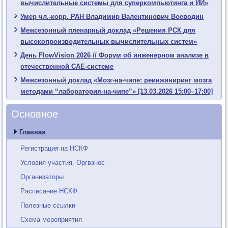
вычислительные системы для суперкомпьютинга и ИИ»
Умер чл.-корр. РАН Владимир Валентинович Воеводин
Межсезонный пленарный доклад «Решения РСК для
высокопроизводительных вычислительных систем»
День FlowVision 2026 // Форум об инженерном анализе в
отечественной CAE-системе
Межсезонный доклад «Мозг-на-чипе: реинжиниринг мозга
методами “лаборатория-на-чипе”» [13.03.2026 15:00–17:00]
Основное
Главная
Регистрация на НСКФ
Условия участия. Оргвзнос
Организаторы
Расписание НСКФ
Полезные ссылки
Схема мероприятия