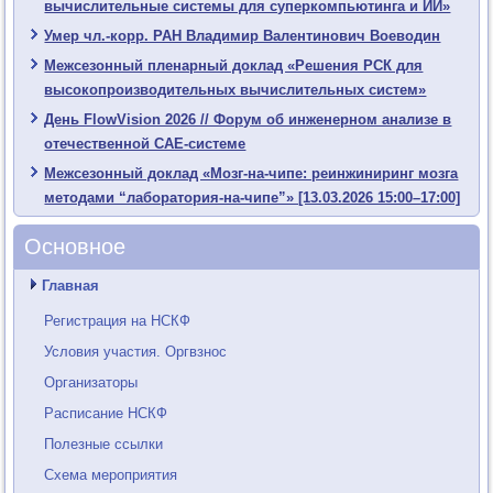
вычислительные системы для суперкомпьютинга и ИИ»
Умер чл.-корр. РАН Владимир Валентинович Воеводин
Межсезонный пленарный доклад «Решения РСК для
высокопроизводительных вычислительных систем»
День FlowVision 2026 // Форум об инженерном анализе в
отечественной CAE-системе
Межсезонный доклад «Мозг-на-чипе: реинжиниринг мозга
методами “лаборатория-на-чипе”» [13.03.2026 15:00–17:00]
Основное
Главная
Регистрация на НСКФ
Условия участия. Оргвзнос
Организаторы
Расписание НСКФ
Полезные ссылки
Схема мероприятия